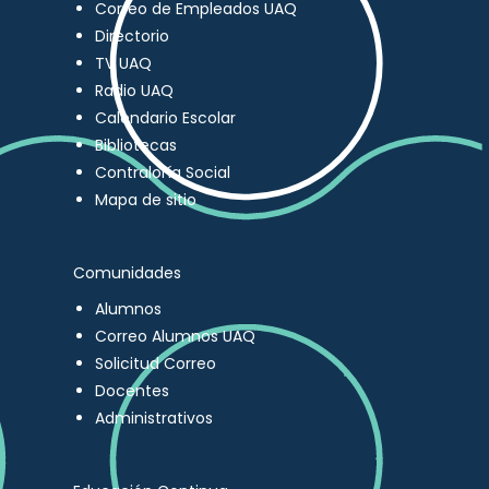
Correo de Empleados UAQ
Directorio
TV UAQ
Radio UAQ
Calendario Escolar
Bibliotecas
Contraloría Social
Mapa de sitio
Comunidades
Alumnos
Correo Alumnos UAQ
Solicitud Correo
Docentes
Administrativos