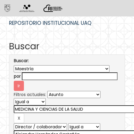
Skip
REPOSITORIO INSTITUCIONAL UAQ
navigation
Buscar
Buscar:
por
Filtros actuales: