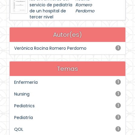
servicio de pediatría
Romero
de un hospital de
Perdomo
tercer nivel
Autor(es)
Verónica Rocina Romero Perdomo
1
Temas
Enfermería
1
Nursing
1
Pediatrics
1
Pediatría
1
QOL
1