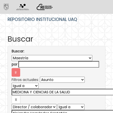
Skip
REPOSITORIO INSTITUCIONAL UAQ
navigation
Buscar
Buscar:
por
Filtros actuales: