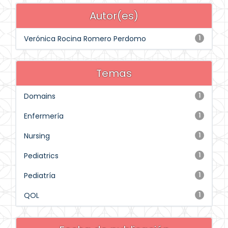
Autor(es)
Verónica Rocina Romero Perdomo
1
Temas
Domains
1
Enfermería
1
Nursing
1
Pediatrics
1
Pediatría
1
QOL
1