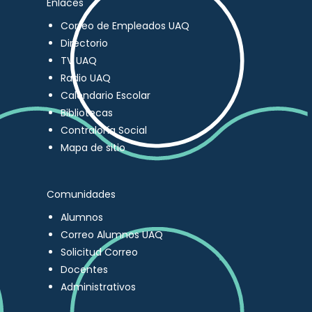
Enlaces
Correo de Empleados UAQ
Directorio
TV UAQ
Radio UAQ
Calendario Escolar
Bibliotecas
Contraloría Social
Mapa de sitio
Comunidades
Alumnos
Correo Alumnos UAQ
Solicitud Correo
Docentes
Administrativos