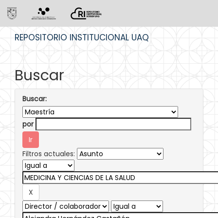
Skip
REPOSITORIO INSTITUCIONAL UAQ
navigation
Buscar
Buscar:
por
Filtros actuales: