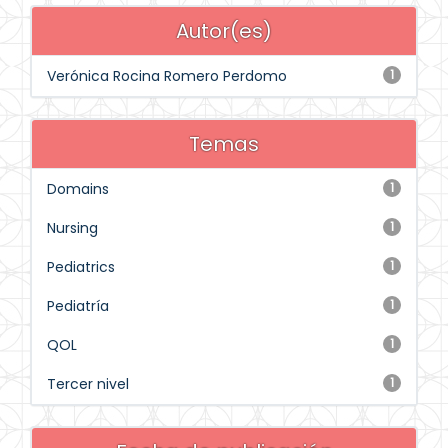
Autor(es)
Verónica Rocina Romero Perdomo
1
Temas
Domains
1
Nursing
1
Pediatrics
1
Pediatría
1
QOL
1
Tercer nivel
1