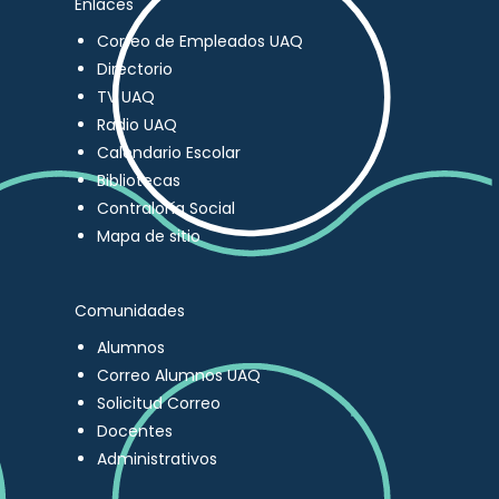
Enlaces
Correo de Empleados UAQ
Directorio
TV UAQ
Radio UAQ
Calendario Escolar
Bibliotecas
Contraloría Social
Mapa de sitio
Comunidades
Alumnos
Correo Alumnos UAQ
Solicitud Correo
Docentes
Administrativos