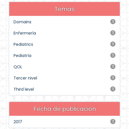
Temas
Domains
1
Enfermería
1
Pediatrics
1
Pediatría
1
QOL
1
Tercer nivel
1
Third level
1
Fecha de publicación
2017
1