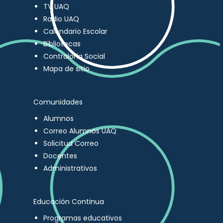
TV UAQ
Radio UAQ
Calendario Escolar
Bibliotecas
Contraloría Social
Mapa de sitio
Comunidades
Alumnos
Correo Alumnos UAQ
Solicitud Correo
Docentes
Administrativos
Educación Continua
Programas educativos