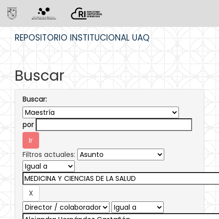
Skip
REPOSITORIO INSTITUCIONAL UAQ
navigation
Buscar
Buscar:
por
Filtros actuales: