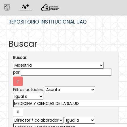
Skip
REPOSITORIO INSTITUCIONAL UAQ
navigation
Buscar
Buscar:
por
Filtros actuales: