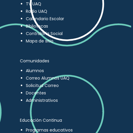
TV UAQ
Radio UAQ
Calendario Escolar
Bibliotecas
Contraloría Social
Mapa de sitio
Comunidades
Alumnos
Correo Alumnos UAQ
Solicitud Correo
Docentes
Administrativos
Educación Continua
Programas educativos