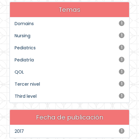
Temas
Domains
1
Nursing
1
Pediatrics
1
Pediatría
1
QOL
1
Tercer nivel
1
Third level
1
Fecha de publicación
2017
1