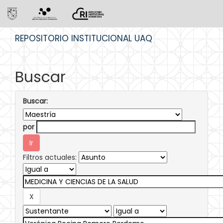
Skip
REPOSITORIO INSTITUCIONAL UAQ
navigation
Buscar
Buscar:
por
Filtros actuales: