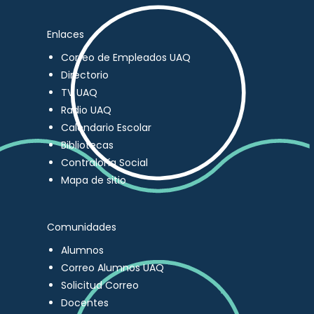
Enlaces
Correo de Empleados UAQ
Directorio
TV UAQ
Radio UAQ
Calendario Escolar
Bibliotecas
Contraloría Social
Mapa de sitio
Comunidades
Alumnos
Correo Alumnos UAQ
Solicitud Correo
Docentes