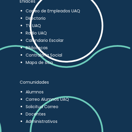
Enlaces
Correo de Empleados UAQ
Directorio
TV UAQ
Radio UAQ
Calendario Escolar
Bibliotecas
Contraloría Social
Mapa de sitio
Comunidades
Alumnos
Correo Alumnos UAQ
Solicitud Correo
Docentes
Administrativos