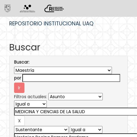
Skip
REPOSITORIO INSTITUCIONAL UAQ
navigation
Buscar
Buscar:
por
Filtros actuales: