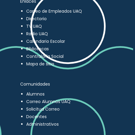
Enlaces
Correo de Empleados UAQ
Directorio
TV UAQ
Radio UAQ
Calendario Escolar
Bibliotecas
Contraloría Social
Mapa de sitio
Comunidades
Alumnos
Correo Alumnos UAQ
Solicitud Correo
Docentes
Administrativos