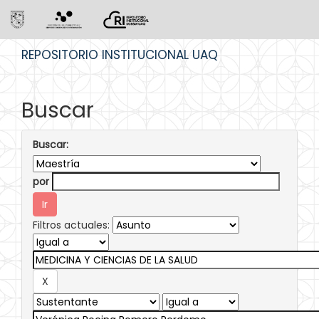
Skip
REPOSITORIO INSTITUCIONAL UAQ
navigation
Buscar
Buscar:
por
Filtros actuales: