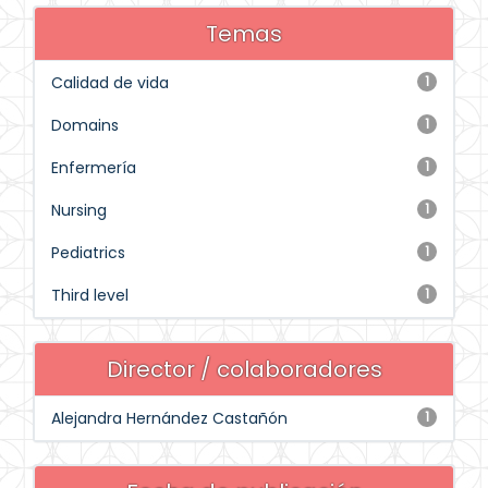
Temas
Calidad de vida
1
Domains
1
Enfermería
1
Nursing
1
Pediatrics
1
Third level
1
Director / colaboradores
Alejandra Hernández Castañón
1