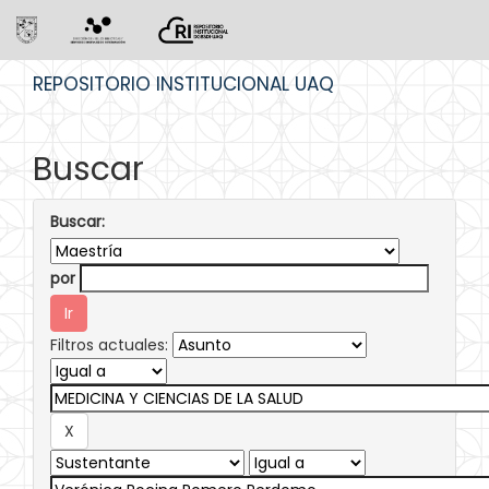
Skip
REPOSITORIO INSTITUCIONAL UAQ
navigation
Buscar
Buscar:
por
Filtros actuales: