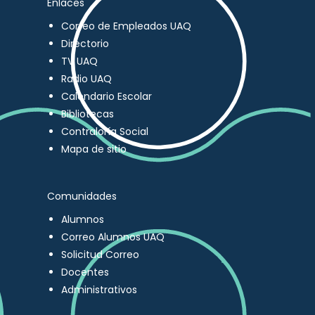
Enlaces
Correo de Empleados UAQ
Directorio
TV UAQ
Radio UAQ
Calendario Escolar
Bibliotecas
Contraloría Social
Mapa de sitio
Comunidades
Alumnos
Correo Alumnos UAQ
Solicitud Correo
Docentes
Administrativos