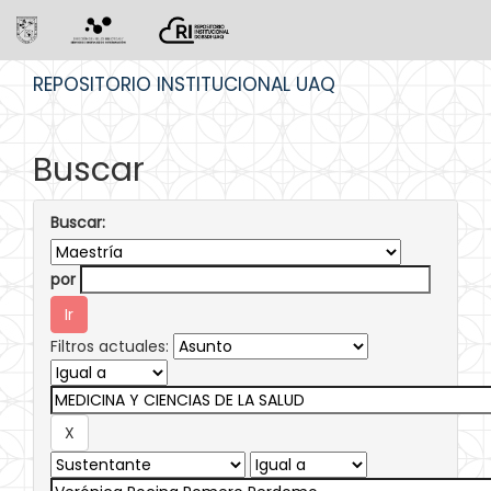
Skip
REPOSITORIO INSTITUCIONAL UAQ
navigation
Buscar
Buscar:
por
Filtros actuales: