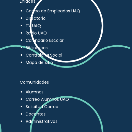
Enlaces
Correo de Empleados UAQ
Directorio
TV UAQ
Radio UAQ
Calendario Escolar
Bibliotecas
Contraloría Social
Mapa de sitio
Comunidades
Alumnos
Correo Alumnos UAQ
Solicitud Correo
Docentes
Administrativos