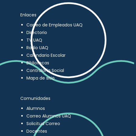
Enlaces
Correo de Empleados UAQ
Directorio
TV UAQ
Radio UAQ
Calendario Escolar
Bibliotecas
Contraloría Social
Mapa de sitio
Comunidades
Alumnos
Correo Alumnos UAQ
Solicitud Correo
Docentes