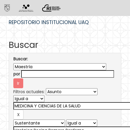
Skip
REPOSITORIO INSTITUCIONAL UAQ
navigation
Buscar
Buscar:
por
Filtros actuales: