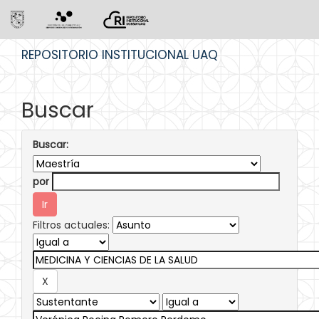
Skip
REPOSITORIO INSTITUCIONAL UAQ
navigation
Buscar
Buscar:
por
Filtros actuales: