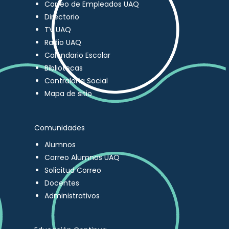
Correo de Empleados UAQ
Directorio
TV UAQ
Radio UAQ
Calendario Escolar
Bibliotecas
Contraloría Social
Mapa de sitio
Comunidades
Alumnos
Correo Alumnos UAQ
Solicitud Correo
Docentes
Administrativos