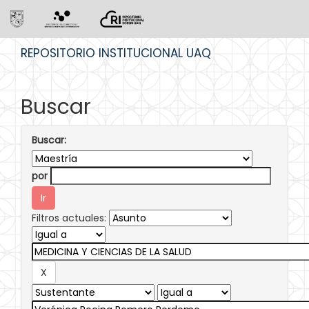
Skip
REPOSITORIO INSTITUCIONAL UAQ
navigation
Buscar
Buscar:
por
Filtros actuales: