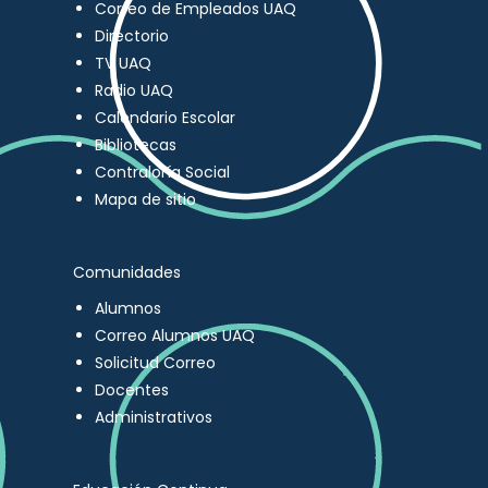
Correo de Empleados UAQ
Directorio
TV UAQ
Radio UAQ
Calendario Escolar
Bibliotecas
Contraloría Social
Mapa de sitio
Comunidades
Alumnos
Correo Alumnos UAQ
Solicitud Correo
Docentes
Administrativos