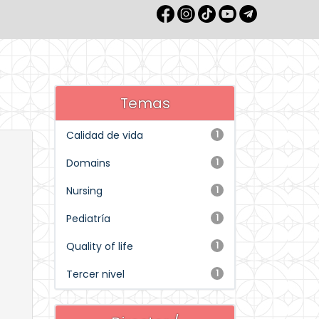
Temas
Calidad de vida
1
Domains
1
Nursing
1
Pediatría
1
Quality of life
1
Tercer nivel
1