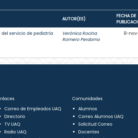
FECHA DE
AUTOR(ES)
PUBLICAC
del servicio de pediatría
Verónica Rocina
8-nov
Romero Perdomo
Enlaces
Comunidades
Correo de Empleados UAQ
Alumnos
Directorio
Correo Alumnos UAQ
TV UAQ
Solicitud Correo
Radio UAQ
Docentes