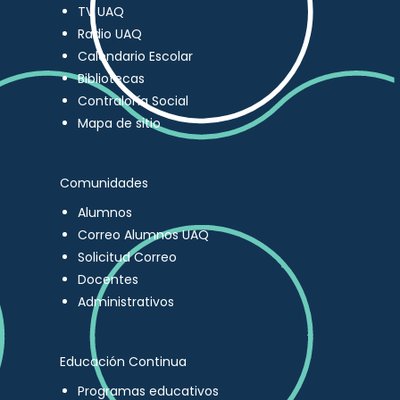
TV UAQ
Radio UAQ
Calendario Escolar
Bibliotecas
Contraloría Social
Mapa de sitio
Comunidades
Alumnos
Correo Alumnos UAQ
Solicitud Correo
Docentes
Administrativos
Educación Continua
Programas educativos