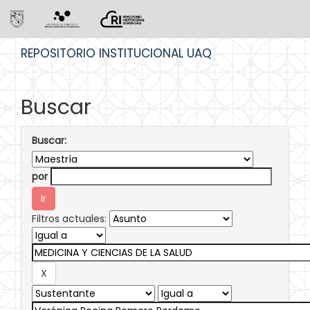
Skip
REPOSITORIO INSTITUCIONAL UAQ
navigation
Buscar
Buscar:
por
Filtros actuales: