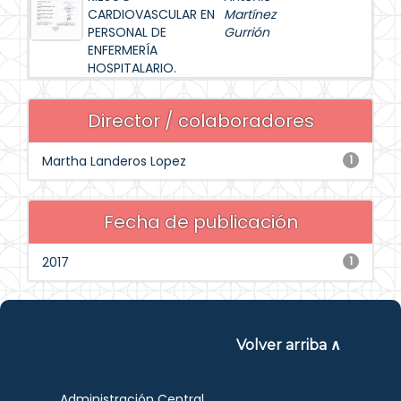
CARDIOVASCULAR EN
Martínez
PERSONAL DE
Gurrión
ENFERMERÍA
HOSPITALARIO.
Director / colaboradores
Martha Landeros Lopez
1
Fecha de publicación
2017
1
Volver arriba ∧
Administración Central