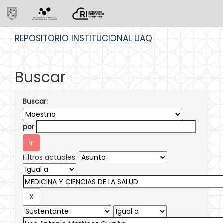
Skip
REPOSITORIO INSTITUCIONAL UAQ
navigation
Buscar
Buscar:
por
Filtros actuales: