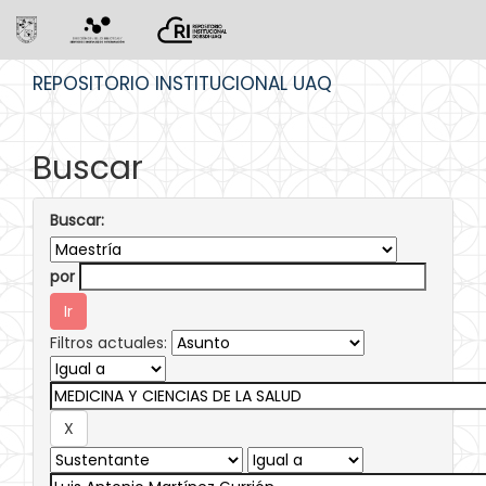
Skip
REPOSITORIO INSTITUCIONAL UAQ
navigation
Buscar
Buscar:
por
Filtros actuales: