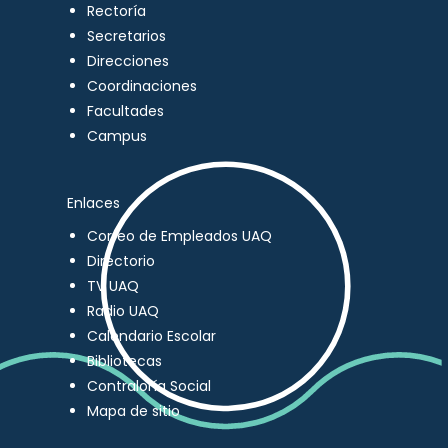
Rectoría
Secretarios
Direcciones
Coordinaciones
Facultades
Campus
Enlaces
Correo de Empleados UAQ
Directorio
TV UAQ
Radio UAQ
Calendario Escolar
Bibliotecas
Contraloría Social
Mapa de sitio