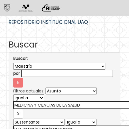
Skip
REPOSITORIO INSTITUCIONAL UAQ
navigation
Buscar
Buscar:
por
Filtros actuales: