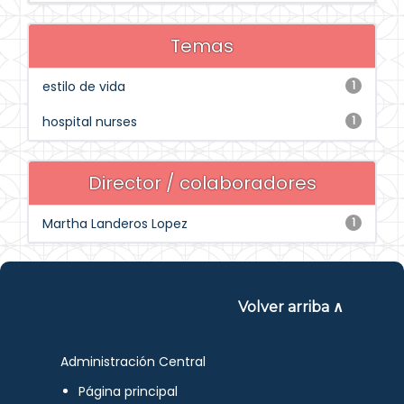
Temas
estilo de vida
1
hospital nurses
1
Director / colaboradores
Martha Landeros Lopez
1
Volver arriba ∧
Administración Central
Página principal