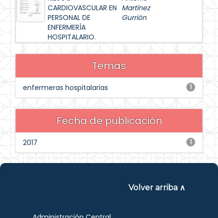
CARDIOVASCULAR EN
Martínez
PERSONAL DE
Gurrión
ENFERMERÍA
HOSPITALARIO.
Temas
enfermeras hospitalarias
1
Fecha de publicación
2017
1
Volver arriba ∧
Administración Central