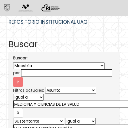
Skip
REPOSITORIO INSTITUCIONAL UAQ
navigation
Buscar
Buscar:
por
Filtros actuales: