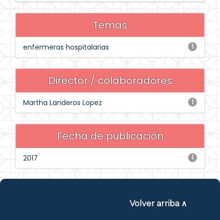
Temas
enfermeras hospitalarias
1
Director / colaboradores
Martha Landeros Lopez
1
Fecha de publicación
2017
1
Volver arriba ∧