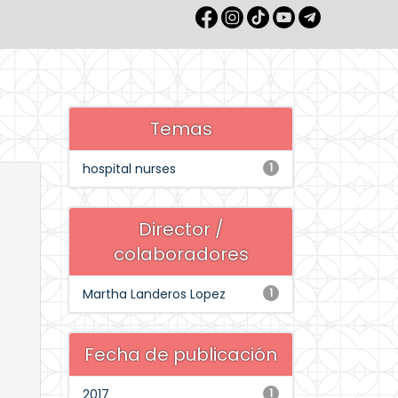
Temas
hospital nurses
1
Director /
colaboradores
Martha Landeros Lopez
1
Fecha de publicación
2017
1