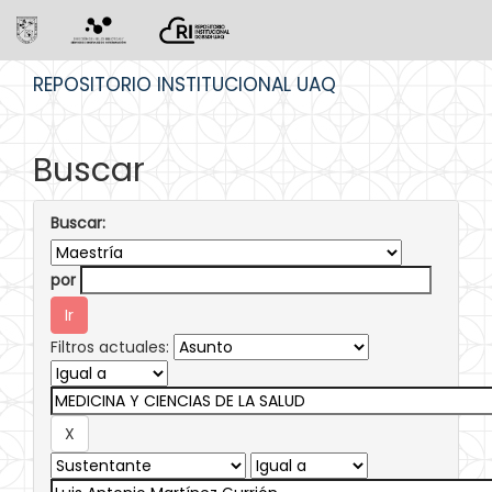
Skip
REPOSITORIO INSTITUCIONAL UAQ
navigation
Buscar
Buscar:
por
Filtros actuales: