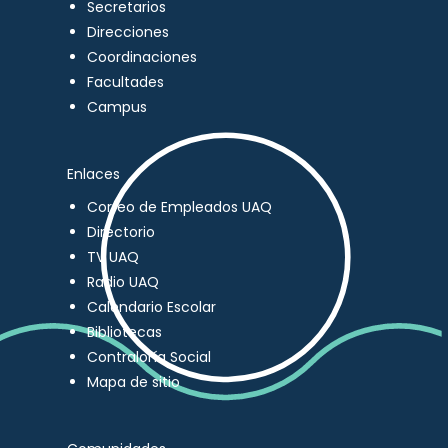
Secretarios
Direcciones
Coordinaciones
Facultades
Campus
Enlaces
Correo de Empleados UAQ
Directorio
TV UAQ
Radio UAQ
Calendario Escolar
Bibliotecas
Contraloría Social
Mapa de sitio