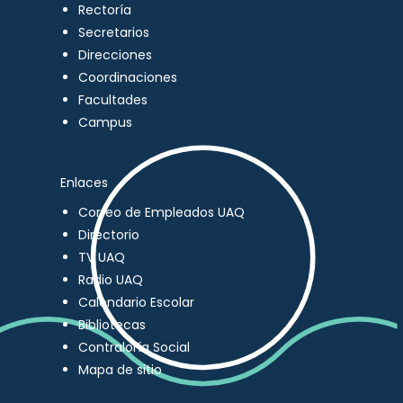
Rectoría
Secretarios
Direcciones
Coordinaciones
Facultades
Campus
Enlaces
Correo de Empleados UAQ
Directorio
TV UAQ
Radio UAQ
Calendario Escolar
Bibliotecas
Contraloría Social
Mapa de sitio