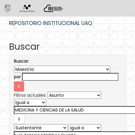
Skip
REPOSITORIO INSTITUCIONAL UAQ
navigation
Buscar
Buscar:
por
Filtros actuales: