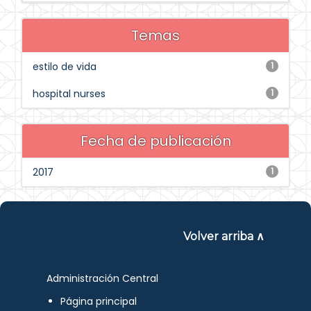
Temas
estilo de vida
1
hospital nurses
1
Fecha de publicación
2017
1
Volver arriba ∧
Administración Central
Página principal