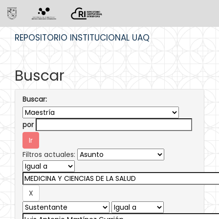
Skip
REPOSITORIO INSTITUCIONAL UAQ
navigation
Buscar
Buscar:
por
Filtros actuales: