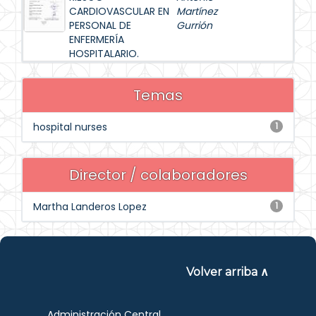
CARDIOVASCULAR EN
Martínez
PERSONAL DE
Gurrión
ENFERMERÍA
HOSPITALARIO.
Temas
hospital nurses
1
Director / colaboradores
Martha Landeros Lopez
1
Volver arriba ∧
Administración Central