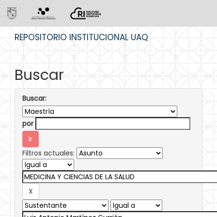
Skip
REPOSITORIO INSTITUCIONAL UAQ
navigation
Buscar
Buscar:
por
Filtros actuales: