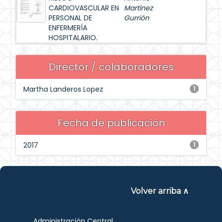
CARDIOVASCULAR EN
Martínez
PERSONAL DE
Gurrión
ENFERMERÍA
HOSPITALARIO.
Director / colaboradores
Martha Landeros Lopez
1
Fecha de publicación
2017
1
Volver arriba ∧
Administración Central