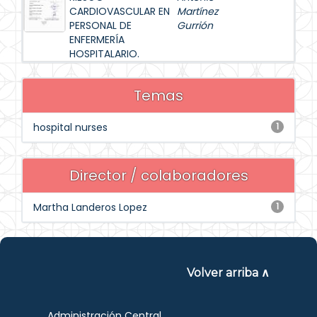
CARDIOVASCULAR EN
Martínez
PERSONAL DE
Gurrión
ENFERMERÍA
HOSPITALARIO.
Temas
hospital nurses
1
Director / colaboradores
Martha Landeros Lopez
1
Volver arriba ∧
Administración Central