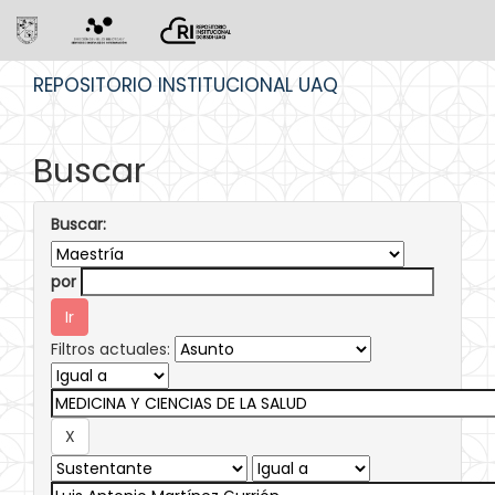
Skip
REPOSITORIO INSTITUCIONAL UAQ
navigation
Buscar
Buscar:
por
Filtros actuales: