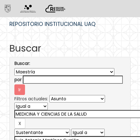
Skip
REPOSITORIO INSTITUCIONAL UAQ
navigation
Buscar
Buscar:
por
Filtros actuales: