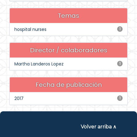
Temas
hospital nurses
1
Director / colaboradores
Martha Landeros Lopez
1
Fecha de publicación
2017
1
Volver arriba ∧