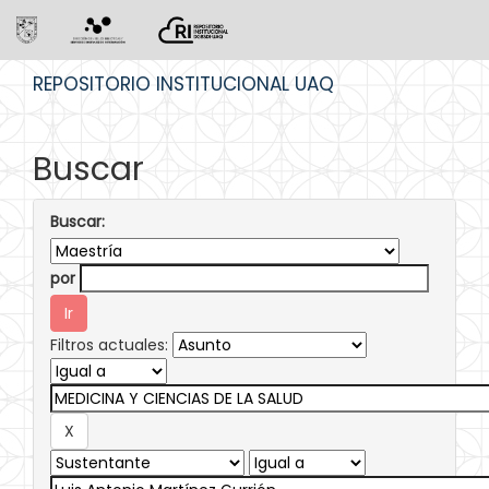
Skip
REPOSITORIO INSTITUCIONAL UAQ
navigation
Buscar
Buscar:
por
Filtros actuales: