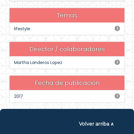
Temas
lifestyle
1
Director / colaboradores
Martha Landeros Lopez
1
Fecha de publicación
2017
1
Volver arriba ∧