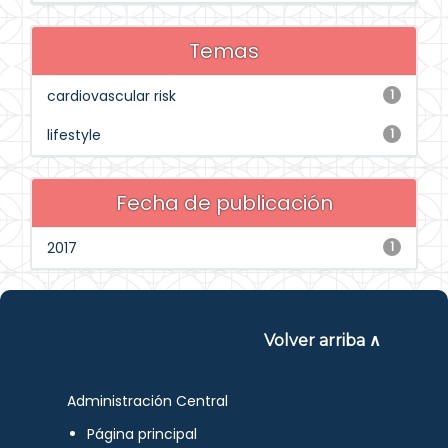
Temas
cardiovascular risk
1
lifestyle
1
Fecha de publicación
2017
1
Volver arriba ∧
Administración Central
Página principal