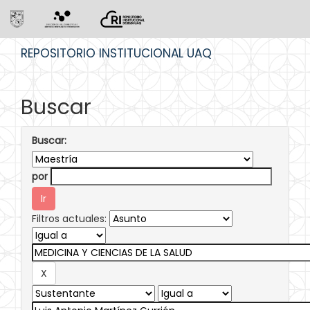
Skip
REPOSITORIO INSTITUCIONAL UAQ
navigation
Buscar
Buscar:
por
Filtros actuales: