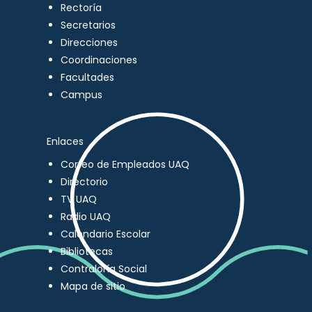
Rectoría
Secretarios
Direcciones
Coordinaciones
Facultades
Campus
Enlaces
Correo de Empleados UAQ
Directorio
TV UAQ
Radio UAQ
Calendario Escolar
Bibliotecas
Contraloría Social
Mapa de sitio