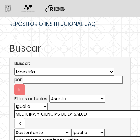
Skip
REPOSITORIO INSTITUCIONAL UAQ
navigation
Buscar
Buscar:
por
Filtros actuales: