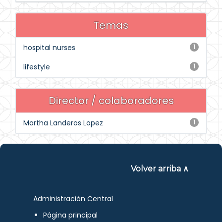
Temas
hospital nurses
1
lifestyle
1
Director / colaboradores
Martha Landeros Lopez
1
Volver arriba ∧
Administración Central
Página principal