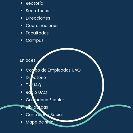
Rectoría
Secretarios
Direcciones
Coordinaciones
Facultades
Campus
Enlaces
Correo de Empleados UAQ
Directorio
TV UAQ
Radio UAQ
Calendario Escolar
Bibliotecas
Contraloría Social
Mapa de sitio