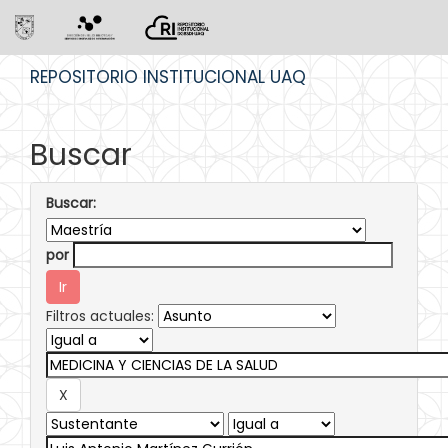
Skip
REPOSITORIO INSTITUCIONAL UAQ
navigation
Buscar
Buscar:
por
Filtros actuales: