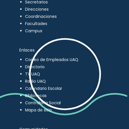
Secretarios
Direcciones
Coordinaciones
Facultades
Campus
Enlaces
Correo de Empleados UAQ
Directorio
TV UAQ
Radio UAQ
Calendario Escolar
Bibliotecas
Contraloría Social
Mapa de sitio