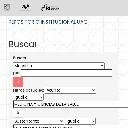
Skip
REPOSITORIO INSTITUCIONAL UAQ
navigation
Buscar
Buscar:
por
Filtros actuales: