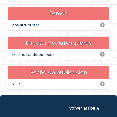
Temas
hospital nurses
1
Director / colaboradores
Martha Landeros Lopez
1
Fecha de publicación
2017
1
Volver arriba ∧