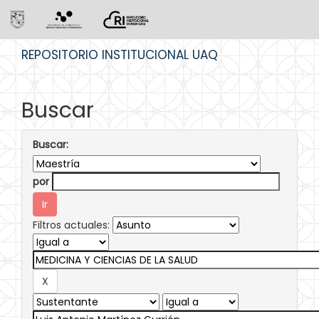
Skip
REPOSITORIO INSTITUCIONAL UAQ
navigation
Buscar
Buscar:
por
Filtros actuales: