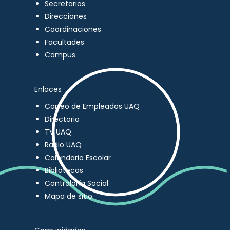
Secretarios
Direcciones
Coordinaciones
Facultades
Campus
Enlaces
Correo de Empleados UAQ
Directorio
TV UAQ
Radio UAQ
Calendario Escolar
Bibliotecas
Contraloría Social
Mapa de sitio