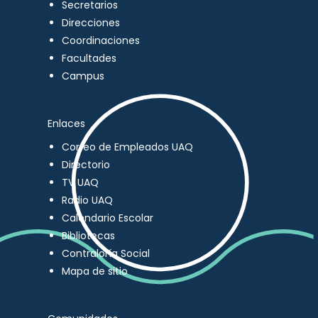
Secretarios
Direcciones
Coordinaciones
Facultades
Campus
Enlaces
Correo de Empleados UAQ
Directorio
TV UAQ
Radio UAQ
Calendario Escolar
Bibliotecas
Contraloría Social
Mapa de sitio