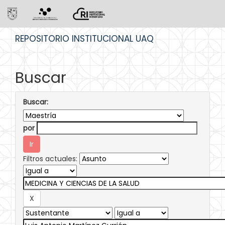
Skip
REPOSITORIO INSTITUCIONAL UAQ
navigation
Buscar
Buscar:
por
Filtros actuales: