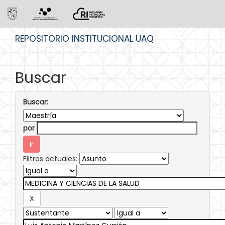
Skip
REPOSITORIO INSTITUCIONAL UAQ
navigation
Buscar
Buscar:
por
Filtros actuales: