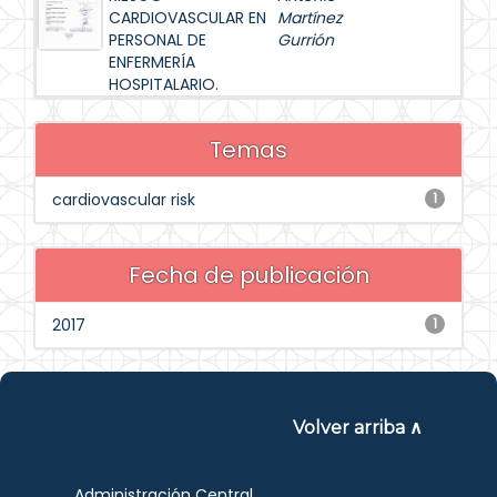
CARDIOVASCULAR EN
Martínez
PERSONAL DE
Gurrión
ENFERMERÍA
HOSPITALARIO.
Temas
cardiovascular risk
1
Fecha de publicación
2017
1
Volver arriba ∧
Administración Central