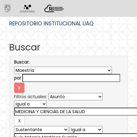
Skip
REPOSITORIO INSTITUCIONAL UAQ
navigation
Buscar
Buscar:
por
Filtros actuales: