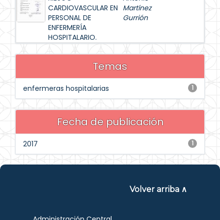
CARDIOVASCULAR EN
Martínez
PERSONAL DE
Gurrión
ENFERMERÍA
HOSPITALARIO.
Temas
enfermeras hospitalarias
1
Fecha de publicación
2017
1
Volver arriba ∧
Administración Central