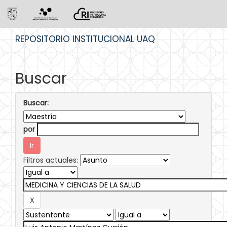
Skip
REPOSITORIO INSTITUCIONAL UAQ
navigation
Buscar
Buscar:
por
Filtros actuales: