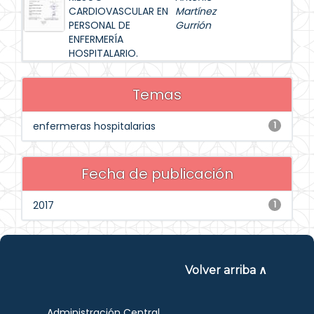
CARDIOVASCULAR EN
Martínez
PERSONAL DE
Gurrión
ENFERMERÍA
HOSPITALARIO.
Temas
enfermeras hospitalarias
1
Fecha de publicación
2017
1
Volver arriba ∧
Administración Central