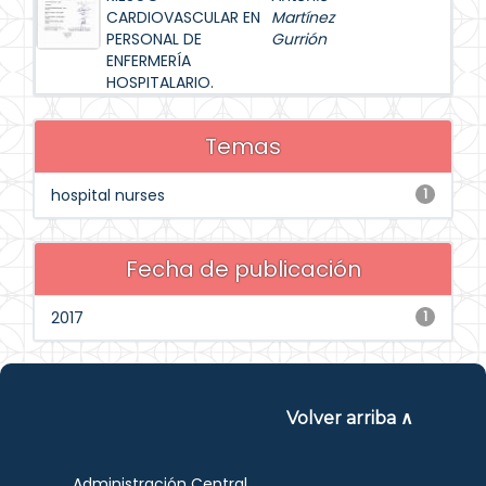
CARDIOVASCULAR EN
Martínez
PERSONAL DE
Gurrión
ENFERMERÍA
HOSPITALARIO.
Temas
hospital nurses
1
Fecha de publicación
2017
1
Volver arriba ∧
Administración Central