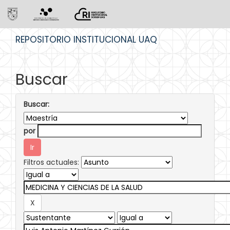
Skip
REPOSITORIO INSTITUCIONAL UAQ
navigation
Buscar
Buscar:
por
Filtros actuales: