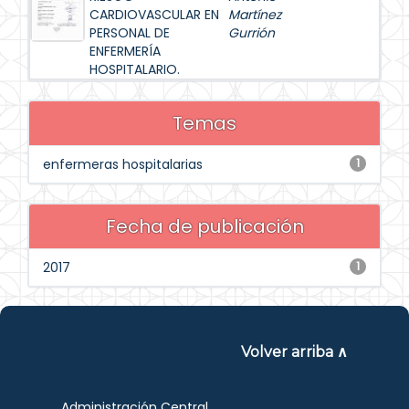
CARDIOVASCULAR EN
Martínez
PERSONAL DE
Gurrión
ENFERMERÍA
HOSPITALARIO.
Temas
enfermeras hospitalarias
1
Fecha de publicación
2017
1
Volver arriba ∧
Administración Central