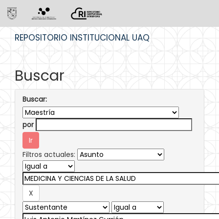
Skip
REPOSITORIO INSTITUCIONAL UAQ
navigation
Buscar
Buscar:
por
Filtros actuales: