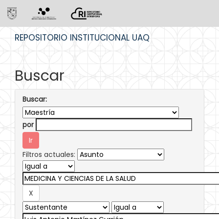
Skip
REPOSITORIO INSTITUCIONAL UAQ
navigation
Buscar
Buscar:
por
Filtros actuales: