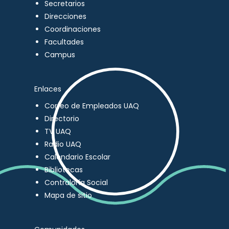
Secretarios
Direcciones
Coordinaciones
Facultades
Campus
Enlaces
Correo de Empleados UAQ
Directorio
TV UAQ
Radio UAQ
Calendario Escolar
Bibliotecas
Contraloría Social
Mapa de sitio