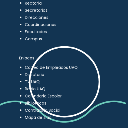
Rectoría
Secretarios
Direcciones
Coordinaciones
Facultades
Campus
Enlaces
Correo de Empleados UAQ
Directorio
TV UAQ
Radio UAQ
Calendario Escolar
Bibliotecas
Contraloría Social
Mapa de sitio