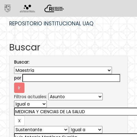
Skip
REPOSITORIO INSTITUCIONAL UAQ
navigation
Buscar
Buscar:
por
Filtros actuales: