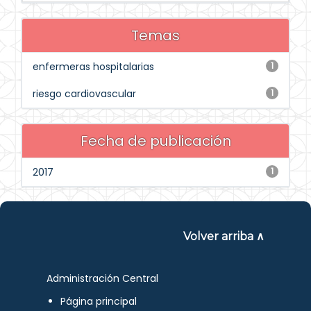
Temas
enfermeras hospitalarias
1
riesgo cardiovascular
1
Fecha de publicación
2017
1
Volver arriba ∧
Administración Central
Página principal