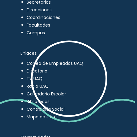
Secretarios
Direcciones
Coordinaciones
Facultades
Campus
Enlaces
Correo de Empleados UAQ
Directorio
TV UAQ
Radio UAQ
Calendario Escolar
Bibliotecas
Contraloría Social
Mapa de sitio