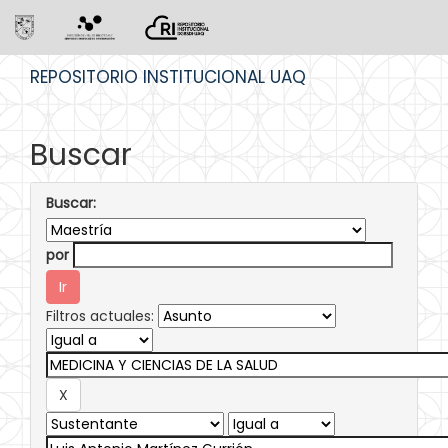
Skip
REPOSITORIO INSTITUCIONAL UAQ
navigation
Buscar
Buscar:
por
Filtros actuales: