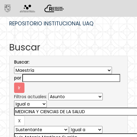
Skip
REPOSITORIO INSTITUCIONAL UAQ
navigation
Buscar
Buscar:
por
Filtros actuales: