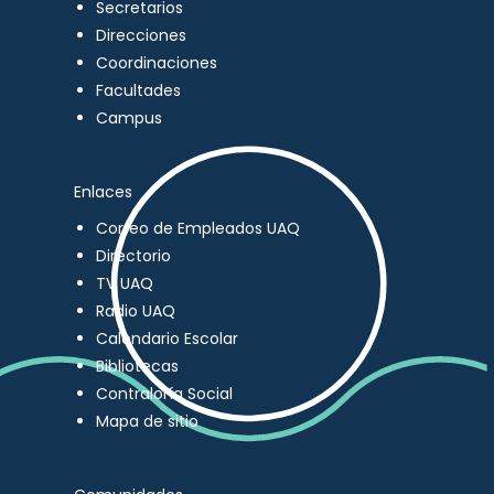
Secretarios
Direcciones
Coordinaciones
Facultades
Campus
Enlaces
Correo de Empleados UAQ
Directorio
TV UAQ
Radio UAQ
Calendario Escolar
Bibliotecas
Contraloría Social
Mapa de sitio