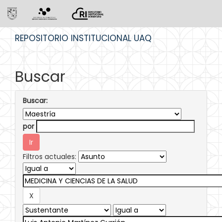
Skip
REPOSITORIO INSTITUCIONAL UAQ
navigation
Buscar
Buscar:
por
Filtros actuales: