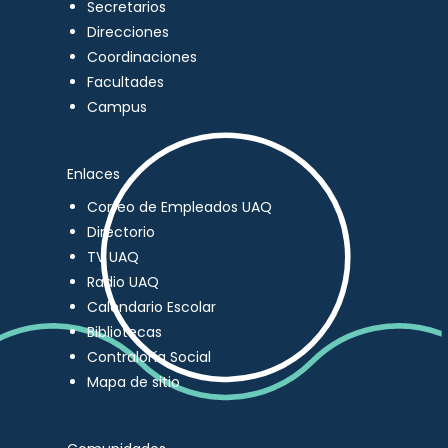
Secretarios
Direcciones
Coordinaciones
Facultades
Campus
Enlaces
Correo de Empleados UAQ
Directorio
TV UAQ
Radio UAQ
Calendario Escolar
Bibliotecas
Contraloría Social
Mapa de sitio