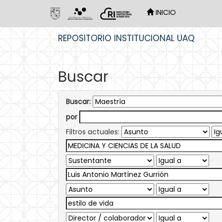
INICIO
Skip
REPOSITORIO INSTITUCIONAL UAQ
navigation
Buscar
Buscar:
por
Filtros actuales: