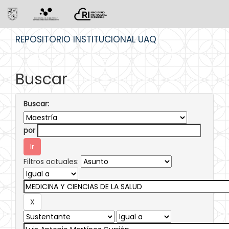
Skip
REPOSITORIO INSTITUCIONAL UAQ
navigation
Buscar
Buscar:
por
Filtros actuales: