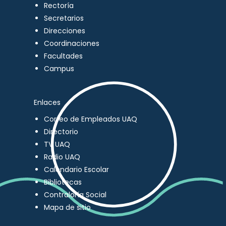
Rectoría
Secretarios
Direcciones
Coordinaciones
Facultades
Campus
Enlaces
Correo de Empleados UAQ
Directorio
TV UAQ
Radio UAQ
Calendario Escolar
Bibliotecas
Contraloría Social
Mapa de sitio