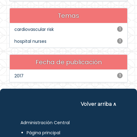
Temas
cardiovascular risk
1
hospital nurses
1
Fecha de publicación
2017
1
Volver arriba ∧
Administración Central
Página principal