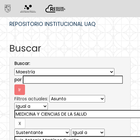
Skip
REPOSITORIO INSTITUCIONAL UAQ
navigation
Buscar
Buscar:
por
Filtros actuales: