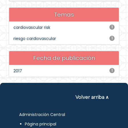
Temas
cardiovascular risk
1
riesgo cardiovascular
1
Fecha de publicación
2017
1
Volver arriba ∧
Administración Central
Página principal