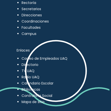
Rectoría
Secretarios
Direcciones
Coordinaciones
Facultades
Campus
Enlaces
Correo de Empleados UAQ
Directorio
TV UAQ
Radio UAQ
Calendario Escolar
Bibliotecas
Contraloría Social
Mapa de sitio