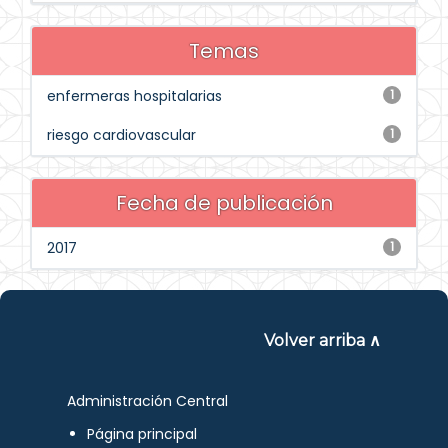
Temas
enfermeras hospitalarias
1
riesgo cardiovascular
1
Fecha de publicación
2017
1
Volver arriba ∧
Administración Central
Página principal