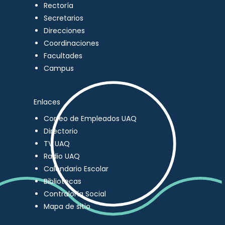
Rectoría
Secretarios
Direcciones
Coordinaciones
Facultades
Campus
Enlaces
Correo de Empleados UAQ
Directorio
TV UAQ
Radio UAQ
Calendario Escolar
Bibliotecas
Contraloría Social
Mapa de sitio