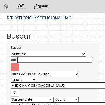
Skip
REPOSITORIO INSTITUCIONAL UAQ
navigation
Buscar
Buscar:
por
Filtros actuales: