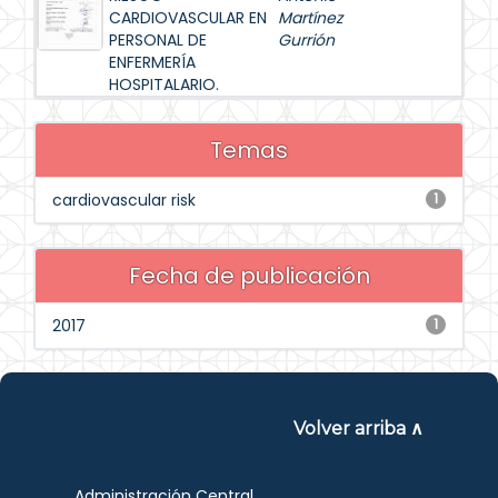
CARDIOVASCULAR EN
Martínez
PERSONAL DE
Gurrión
ENFERMERÍA
HOSPITALARIO.
Temas
cardiovascular risk
1
Fecha de publicación
2017
1
Volver arriba ∧
Administración Central