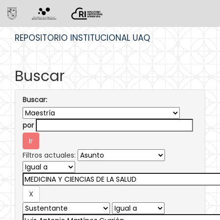
Skip
REPOSITORIO INSTITUCIONAL UAQ
navigation
Buscar
Buscar:
por
Filtros actuales: