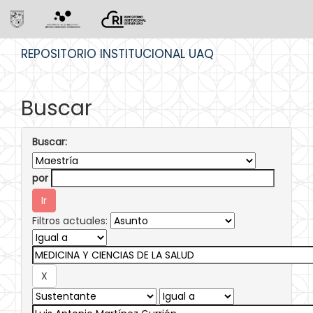
Skip
REPOSITORIO INSTITUCIONAL UAQ
navigation
Buscar
Buscar:
por
Filtros actuales: