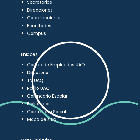
Secretarios
Direcciones
Coordinaciones
Facultades
Campus
Enlaces
Correo de Empleados UAQ
Directorio
TV UAQ
Radio UAQ
Calendario Escolar
Bibliotecas
Contraloría Social
Mapa de sitio